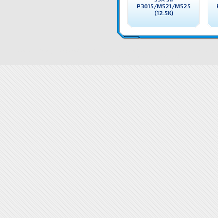
P3015/M521/M525
(12.5K)
ECO7553X ECOimage Тонер Q7553X HP 53X за P2014/P2015/M2727 (7K) Съвместим с HP консума
Снимки ECO7553X ECOimage Тонер Q7553X HP 53X за P2014/P2015/M2727 (7K)
ECO7553X ECOima
Тонер Q7553X HP 53X за P2014/P2015/M2727 (7K)
Свързани продукти ECO7553X ECOimage Тоне