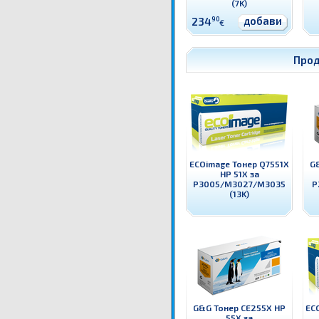
(7K)
добави
234
90
€
Прод
ECOimage Тонер Q7551X
G
HP 51X за
P3005/M3027/M3035
P
(13K)
G&G Тонер CE255X HP
EC
55X за