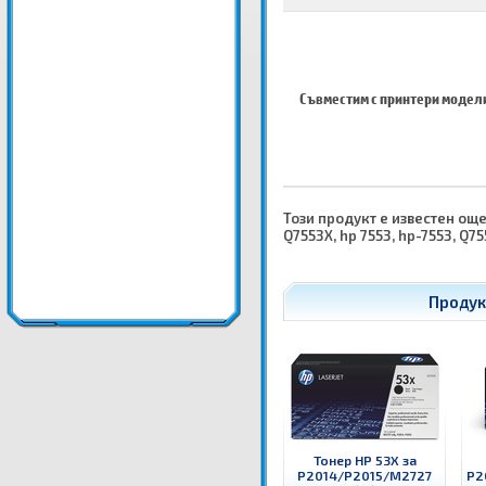
Съвместим с принтери модел
Този продукт е известен още к
Q7553X, hp 7553, hp-7553, Q75
Продук
Тонер HP 53X за
P2014/P2015/M2727
P2