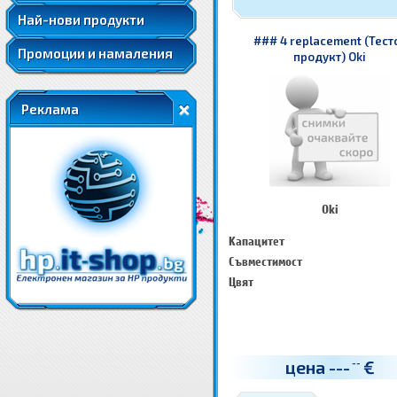
Най-нови продукти
### 4 replacement (Тест
Промоции и намаления
продукт) Oki
Реклама
Oki
Капацитет
Съвместимост
Цвят
цена
---
€
--