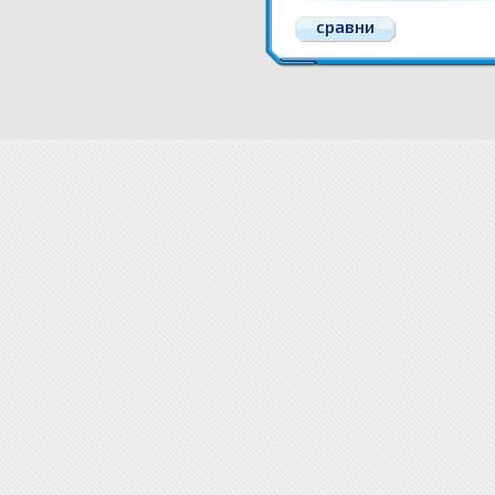
сравни
Консумативи за Lexmark Оригинални тонер касети и тонери за лазерни принтери
Консумати
Lexmark Оригинални тонер касети и тонери за лазерни принтери
Цени Консумативи за L
Оригинални тонер касети и тонери за лазерни принтери
Оригинални тонер касети и тонери 
вноск