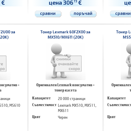
€
цена 306
€
це
-
73
сравни
поръчай
сравни
F2U00 за
Тонер Lexmark 60F2X00 за
Тонер L
20K)
MX510/MX611 (20K)
MS5
онсуматив -
Оригинален Lexmark консуматив -
Оригинален
а
тонер касета
раници
Капацитет
20 000 страници
Капацитет
S510, MS610
Съвместимост
Lexmark MX510, MX511,
Съвместимос
MX611
Цвят
Черен
Цвят