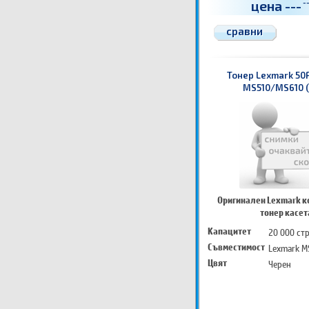
цена
---
-
сравни
Тонер Lexmark 50
MS510/MS610 (
Оригинален Lexmark к
тонер касет
Капацитет
20 000 ст
Съвместимост
Lexmark M
Цвят
Черен