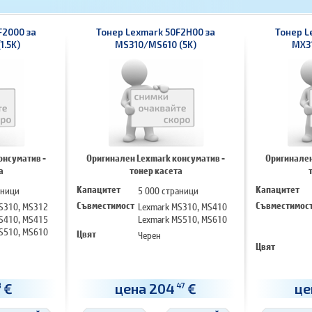
F2000 за
Тонер Lexmark 50F2H00 за
Тонер L
1.5K)
MS310/MS610 (5K)
MX31
онсуматив -
Оригинален Lexmark консуматив -
Оригинален
а
тонер касета
аници
Капацитет
5 000 страници
Капацитет
S310, MS312
Съвместимост
Lexmark MS310, MS410
Съвместимос
S410, MS415
Lexmark MS510, MS610
S510, MS610
Цвят
Черен
Цвят
€
цена 204
€
це
8
47