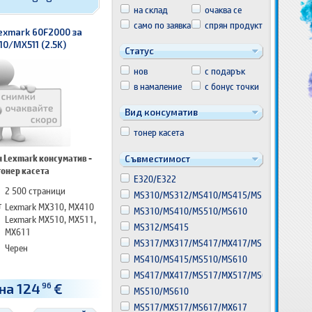
на склад
очаква се
само по заявка
спрян продукт
exmark 60F2000 за
0/MX511 (2.5K)
Статус
нов
с подарък
в намаление
с бонус точки
Вид консуматив
тонер касета
 Lexmark консуматив -
Съвместимост
тонер касета
E320/E322
2 500 страници
MS310/MS312/MS410/MS415/MS510
т
Lexmark MX310, MX410
MS310/MS410/MS510/MS610
Lexmark MX510, MX511,
MS312/MS415
MX611
MS317/MX317/MS417/MX417/MS517
Черен
MS410/MS415/MS510/MS610
MS417/MX417/MS517/MX517/MS617
на 124
€
96
MS510/MS610
MS517/MX517/MS617/MX617