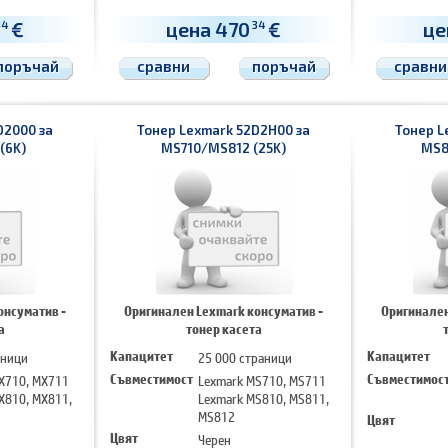
€
цена 470
€
це
34
34
поръчай
сравни
поръчай
сравни
D2000 за
Тонер Lexmark 52D2H00 за
Тонер L
(6K)
MS710/MS812 (25K)
MS8
онсуматив -
Оригинален Lexmark консуматив -
Оригинален
а
тонер касета
аници
Капацитет
25 000 страници
Капацитет
X710, MX711
Съвместимост
Lexmark MS710, MS711
Съвместимос
X810, MX811,
Lexmark MS810, MS811,
MS812
Цвят
Цвят
Черен