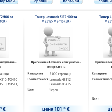
поръчай
сравни
поръчай
сравни
F2H00 за
Тонер Lexmark 51F2H00 за
Тонер L
10K)
MS312/MS415 (5K)
MS31
онсуматив -
Оригинален Lexmark консуматив -
Оригинален
а
тонер касета
раници
Капацитет
5 000 страници
Капацитет
X310, MX410
Съвместимост
Lexmark MS312
Съвместимос
X510, MX511,
Lexmark MS415
Цвят
Черен
Цвят
€
цена 181
€
ц
4
45