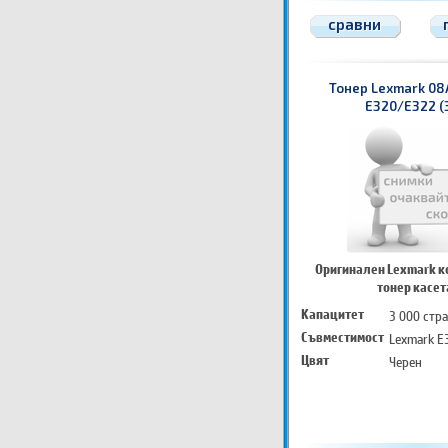
сравни
Тонер Lexmark 08
E320/E322 (
Оригинален Lexmark к
тонер касет
Капацитет
3 000 стр
Съвместимост
Lexmark E
Цвят
Черен