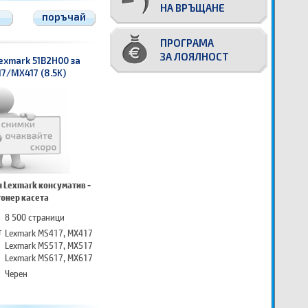
НА ВРЪЩАНЕ
поръчай
ПРОГРАМА
ЗА ЛОЯЛНОСТ
exmark 51B2H00 за
7/MX417 (8.5K)
 Lexmark консуматив -
тонер касета
8 500 страници
т
Lexmark MS417, MX417
Lexmark MS517, MX517
Lexmark MS617, MX617
Черен