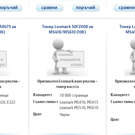
поръчай
сравни
поръчай
сравни
A0475 за
Тонер Lexmark 50F2X00 за
Тонер L
3K)
MS410/MS610 (10K)
MS41
онсуматив -
Оригинален Lexmark консуматив -
Оригинален
а
тонер касета
аници
Капацитет
10 000 страници
Капацитет
320, E322
Съвместимост
Lexmark MS410, MS415
Съвместимос
Lexmark MS510, MS610
Цвят
Черен
Цвят