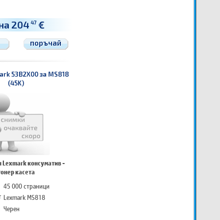
на 204
€
47
поръчай
ark 53B2X00 за MS818
(45K)
 Lexmark консуматив -
тонер касета
45 000 страници
т
Lexmark MS818
Черен