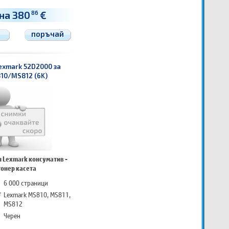
на 380
€
86
поръчай
exmark 52D2000 за
10/MS812 (6K)
 Lexmark консуматив -
тонер касета
6 000 страници
т
Lexmark MS810, MS811,
MS812
Черен