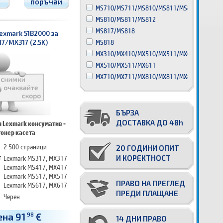
поръчай
MS710/MS711/MS810/MS811/MS812
MS810/MS811/MS812
MS817/MS818
exmark 51B2000 за
MS818
7/MX317 (2.5K)
MX310/MX410/MX510/MX511/MX611
MX510/MX511/MX611
MX710/MX711/MX810/MX811/MX812
БЪРЗА
ДОСТАВКА ДО 48h
 Lexmark консуматив -
тонер касета
2 500 страници
20 ГОДИНИ ОПИТ
т
Lexmark MS317, MX317
И КОРЕКТНОСТ
Lexmark MS417, MX417
Lexmark MS517, MX517
ПРАВО НА ПРЕГЛЕД
Lexmark MS617, MX617
ПРЕДИ ПЛАЩАНЕ
Черен
ена 91
€
98
14 ДНИ ПРАВО