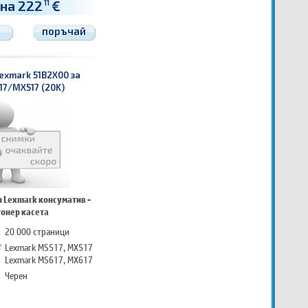
на 222
€
11
поръчай
exmark 51B2X00 за
17/MX517 (20K)
 Lexmark консуматив -
тонер касета
20 000 страници
т
Lexmark MS517, MX517
Lexmark MS617, MX617
Черен