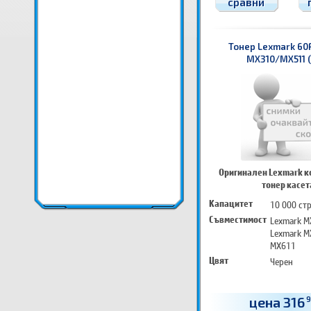
сравни
Тонер Lexmark 60
MX310/MX511 (
Оригинален Lexmark к
тонер касет
Капацитет
10 000 ст
Съвместимост
Lexmark M
Lexmark M
MX611
Цвят
Черен
цена 316
9