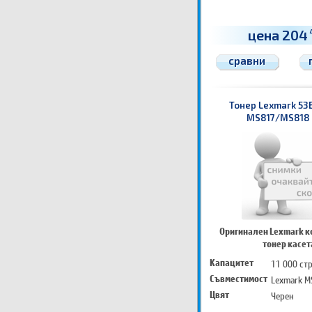
цена 204
сравни
Тонер Lexmark 53
MS817/MS818 (
Оригинален Lexmark к
тонер касет
Капацитет
11 000 ст
Съвместимост
Lexmark M
Цвят
Черен