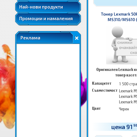
Най-нови продукти
Тонер Lexmark 50
Промоции и намаления
MS310/MS610 (
Реклама
Оригинален Lexmark к
тонер касет
Капацитет
1 500 стр
Съвместимост
Lexmark M
Lexmark M
Lexmark M
Цвят
Черен
цена 91
9