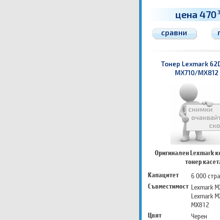
цена 470
сравни
Тонер Lexmark 62
MX710/MX812 
Оригинален Lexmark к
тонер касет
Капацитет
6 000 стр
Съвместимост
Lexmark M
Lexmark M
MX812
Цвят
Черен