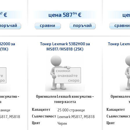
€
цена 587
€
це
47
94
поръчай
сравни
поръчай
сравни
B2000 за
Тонер Lexmark 53B2H00 за
Тонер Lexm
11K)
MS817/MS818 (25K)
онсуматив -
Оригинален Lexmark консуматив -
Оригинален
а
тонер касета
раници
Капацитет
25 000 страници
Капацитет
S817, MS818
Съвместимост
Lexmark MS817, MS818
Съвместимос
Цвят
Черен
Цвят