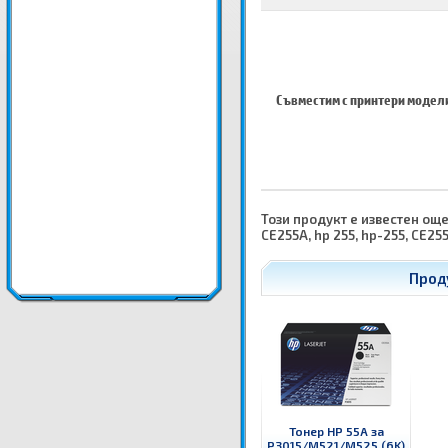
Съвместим с принтери модел
Този продукт е известен още к
CE255A, hp 255, hp-255, CE255
Прод
Тонер HP 55A за
P3015/M521/M525 (6K)