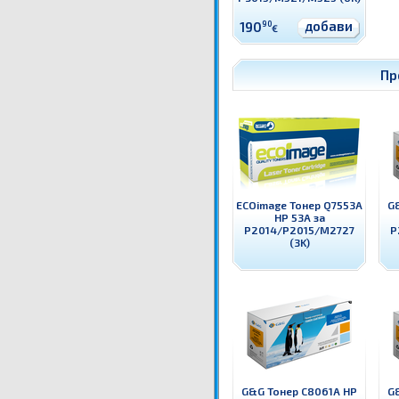
добави
190
90
€
Пр
ECOimage Тонер Q7553A
G
HP 53A за
P2014/P2015/M2727
P
(3K)
G&G Тонер C8061A HP
G