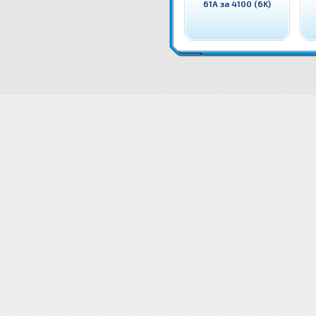
61A за 4100 (6K)
ECO255A ECOimage Тонер CE255A HP 55A за P3015/M521/M525 (6K) Съвместим с HP консуматив
ECO255A ECOimage Тонер CE255A HP 55A за P3015/M521/M525 (6K)
ECO255A ECOimage Тонер CE2
за P3015/M521/M525 (6K)
Свързани продукти ECO255A ECOimage Тонер CE255A