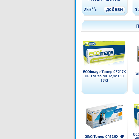
добави
253
90
4
€
П
ECOimage Тонер CF217X
G&
HP 17X за M102/M130
(3K)
EC
G&G Тонер C4129X HP
HP