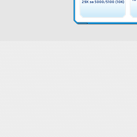
29X за 5000/5100 (10K)
ECO226X ECOimage Тонер CF226X HP 26X за M402/M426 (9.1K) Съвместим с HP консуматив -
ECOimage Тонер CF226X HP 26X за M402/M426 (9.1K)
ECO226X ECOimage Тонер CF226X HP 26X
(9.1K)
Свързани продукти ECO226X ECOimage Тонер CF226X HP 2