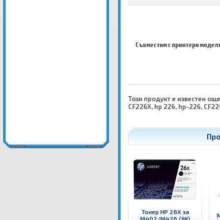
Съвместим с принтери модел
Този продукт е известен още 
CF226X, hp 226, hp-226, CF22
Про
Тонер HP 26X за
M
M402/M426 (9K)