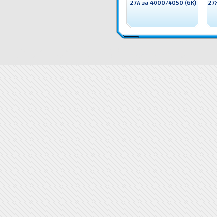
27A за 4000/4050 (6K)
27
NTC2624X G&G Тонер Q2624X HP 24X за 1150 (4K) Съвместим с HP консуматив - тонер касет
NTC2624X G&G Тонер Q2624X HP 24X за 1150 (4K) цена
NTC2624X G&G Тонер Q2624X HP 24X за 1
Q2