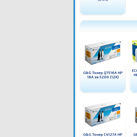
EC
G&G Тонер Q7516A HP
H
16A за 5200 (12K)
G&G Тонер C4127A HP
G