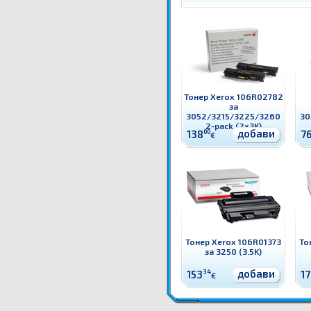
Тонер Xerox 106R02782
за
3052/3215/3225/3260
30
2-pack (2x3K)
добави
138
00
7
€
Тонер Xerox 106R01373
То
за 3250 (3.5K)
добави
153
34
1
€