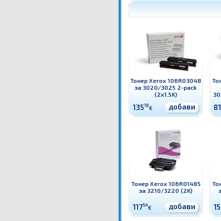
Тонер Xerox 106R03048
То
за 3020/3025 2-pack
(2x1.5K)
30
добави
135
18
81
€
Тонер Xerox 106R01485
То
за 3210/3220 (2K)
добави
117
54
1
€