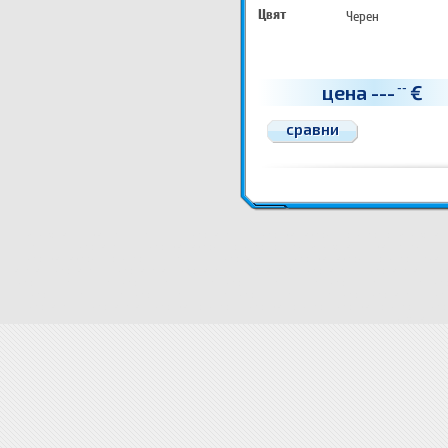
Цвят
Черен
цена
---
€
--
сравни
Консумативи за HP Съвместими тонер касети и тонери за лазерни принтери p4
Консумати
Съвместими тонер касети и тонери за лазерни принтери p4
Цени Консумативи за HP
Цени Съв
и тонери за лазерни принтери
Съвместими тонер касети и тонери за лазерни принтери Цена
касета
тонер касети
тонер касета
тонер касети
тонер касета
тонер касети
тонер касета
тонер
тонери
съвместим HP тонер
съвместими HP тонери
съвместим HP тонер
съвместими HP тоне
тонери
съвместим HP тонер
съвместими HP тонери
съвместим HP тонер
тонер касети
тоне
тонер касети
тонер касета
тонери за принтери
тонери за принтер
тонери за принтери
тонер
консумативи