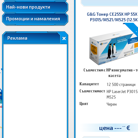
Най-нови продукти
G&G Тонер CE255X HP 55X
Промоции и намаления
P3015/M521/M525 (12.5K
-
Реклама
Съвместим с HP консуматив - 
касета
Капацитет
12 500 страници
Съвместимост
HP LaserJet P3015
M525
Цвят
Черен
цена
---
€
--