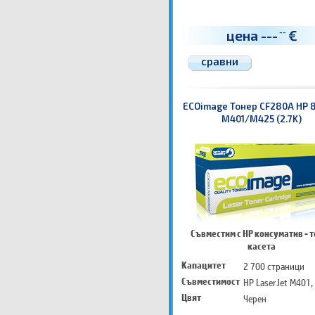
цена
---
€
--
сравни
ECOimage Тонер CF280A HP 8
M401/M425 (2.7K)
Съвместим с HP консуматив - 
касета
Капацитет
2 700 страници
Съвместимост
HP LaserJet M401,
Цвят
Черен