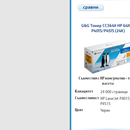
сравни
G&G Тонер CC364X HP 64X
P4015/P4515 (24K)
Съвместим с HP консуматив - 
касета
Капацитет
24 000 страници
Съвместимост
HP LaserJet P4015
P4515
Цвят
Черен