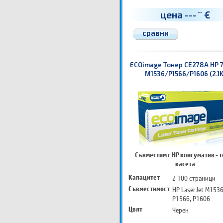
цена
---
€
--
сравни
ECOimage Тонер CE278A HP 7
M1536/P1566/P1606 (2.1K
Съвместим с HP консуматив - 
касета
Капацитет
2 100 страници
Съвместимост
HP LaserJet M1536
P1566, P1606
Цвят
Черен