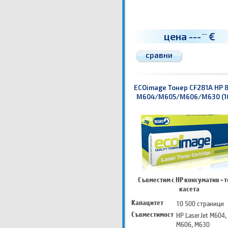
цена
---
€
--
сравни
ECOimage Тонер CF281A HP 8
M604/M605/M606/M630 (10
Съвместим с HP консуматив - 
касета
Капацитет
10 500 страници
Съвместимост
HP LaserJet M604,
M606, M630