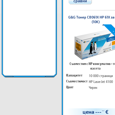
сравни
G&G Тонер C8061X HP 61X за
(10K)
- 
Съвместим с HP консуматив - 
касета
Капацитет
10 000 страници
Съвместимост
HP LaserJet 4100
Цвят
Черен
цена
---
€
--