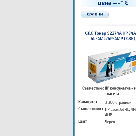
цена
---
€
--
сравни
G&G Тонер 92274A HP 74A
4L/4ML/4P/4MP (3.3K)
Съвместим с HP консуматив - 
касета
Капацитет
3 300 страници
Съвместимост
HP LaserJet 4L, 4ML
4MP
Цвят
Черен