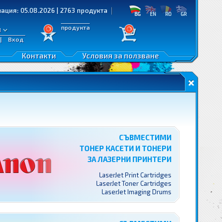
: 05.08.2026 | 2763 продукта
продукта
л
|
Вход
Контакти
Условия за ползване
СЪВМЕСТИМИ
ТОНЕР КАСЕТИ И ТОНЕРИ
ЗА ЛАЗЕРНИ ПРИНТЕРИ
LaserJet Print Cartridges
LaserJet Toner Cartridges
LaserJet Imaging Drums