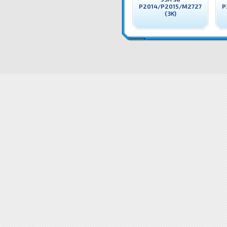
P2014/P2015/M2727
P
(3K)
ECO7551A ECOimage Тонер Q7551A HP 51A за P3005/M3027/M3035 (6.5K) Съвместим с HP консумат
Снимки ECO7551A ECOimage Тонер Q7551A HP 51A за P3005/M3027/M3035 (6.5K)
ECO7551A EC
ECOimage Тонер Q7551A HP 51A за P3005/M3027/M3035 (6.5K)
Свързани продукти ECO7551A ECOi