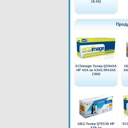
(6.5K)
Прод
ECOimage Тонер Q5945A
G&
HP 45A за 4345/M4345
49
(18K)
G&G Тонер Q7553A HP
EC
53A за