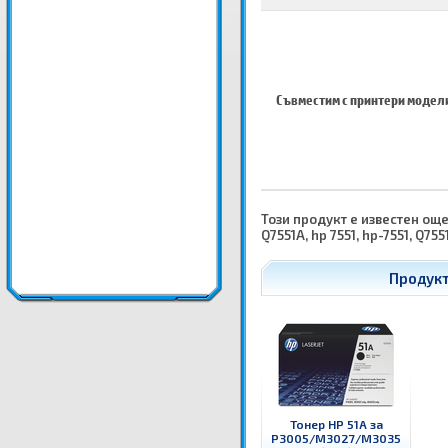
Съвместим с принтери модел
Този продукт е известен още к
Q7551A, hp 7551, hp-7551, Q755
Продукт
Тонер HP 51A за
P3005/M3027/M3035