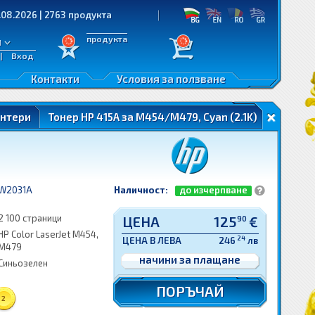
026 | 2763 продукта
продукта
л
|
Вход
Контакти
Условия за ползване
интери
Тонер HP 415A за M454/M479, Cyan (2.1K)
W2031A
Наличност:
до изчерпване
2 100 страници
ЦЕНА
125
€
90
HP Color LaserJet M454,
24
ЦЕНА В ЛЕВА
246
лв
M479
начини за плащане
Синьозелен
ПОРЪЧАЙ
2