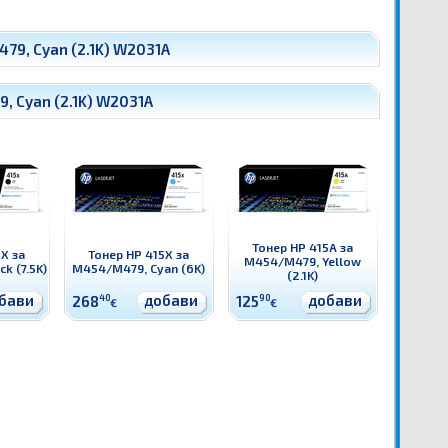
79, Cyan (2.1K) W2031A
, Cyan (2.1K) W2031A
Тонер HP 415A за
X за
Тонер HP 415X за
M454/M479, Yellow
k (7.5K)
M454/M479, Cyan (6K)
(2.1K)
бави
добави
добави
268
40
125
90
€
€