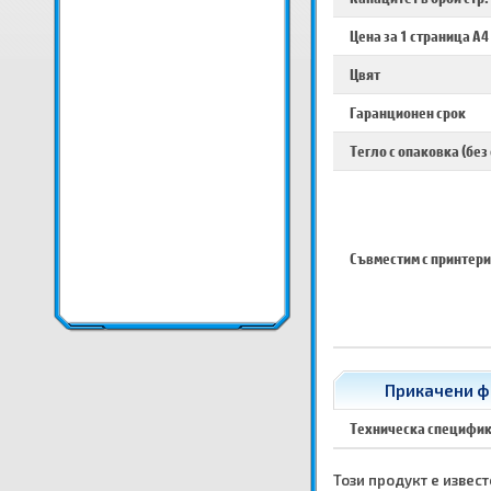
Цена за 1 страница A4
Цвят
Гаранционен срок
Тегло с опаковка (без
Съвместим с принтери
Прикачени фа
Техническа специфи
Този продукт е известе