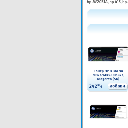
hp-W2031A, hp 415, hp
Тонер HP 410X за
M377/M452/M477,
Magenta (5K)
добави
242
40
€