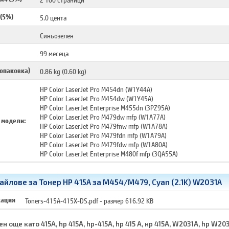
 (5%)
5.0 цента
Синьозелен
99 месеца
 опаковка)
0.86 kg (0.60 kg)
HP Color LaserJet Pro M454dn (W1Y44A)
HP Color LaserJet Pro M454dw (W1Y45A)
HP Color LaserJet Enterprise M455dn (3PZ95A)
HP Color LaserJet Pro M479dw mfp (W1A77A)
 модели:
HP Color LaserJet Pro M479fnw mfp (W1A78A)
HP Color LaserJet Pro M479fdn mfp (W1A79A)
HP Color LaserJet Pro M479fdw mfp (W1A80A)
HP Color LaserJet Enterprise M480f mfp (3QA55A)
йлове за Тонер HP 415A за M454/M479, Cyan (2.1K) W2031A
кация
Toners-415A-415X-DS.pdf
- размер 616.92 KB
н още като 415A, hp 415A, hp-415A, hp 415 A, нр 415А, W2031A, hp W203