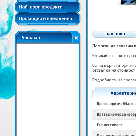
Най-нови продукти
Промоции и намаления
търсачка
Реклама
Помогни да запазим п
Връщайте вашите празн
Всяка върната оригина
отстъпка на стойност 
Подробности за прогр
Характерис
Производител/Марка
Кратък номер за избо
Съвместимост
Капацитет в брой стр.