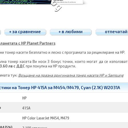
+ за сравнение
+ в любими
отпечатай
ланетата с HP Planet Partners
и тонер касети безплатно и лесно с програмата за рециклиране на HP.
лна тонер касета Ви носи 3 бонус точки, които могат да се използват
3.60 лв с ДДС
при покупка на HP продукти.
амата тук:
Връщане на празна оригинална тонер касета HP и Samsung
тики на Тонер HP 415A за M454/M479, Cyan (2.1K) W2031A
HP
р
415A
HP Color LaserJet M454, M479
 A4 (5%)
2 100 страници