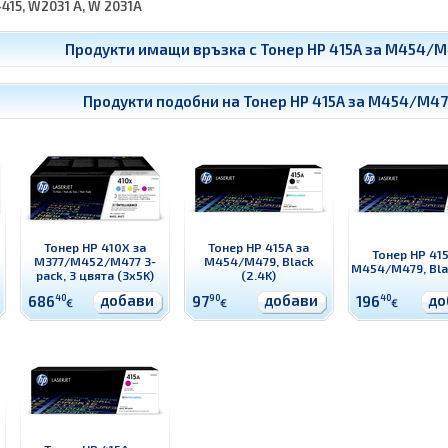
-415, W2031 A, W 2031A
Продукти имащи връзка с
Тонер HP 415A за M454/M4
Продукти подобни на
Тонер HP 415A за M454/M479
Тонер HP 410X за
Тонер HP 415A за
Тонер HP 415
M377/M452/M477 3-
M454/M479, Black
M454/M479, Blac
pack, 3 цвята (3x5K)
(2.4K)
добави
добави
до
686
40
97
90
196
40
€
€
€