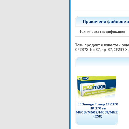
Прикачени файлове з
Техническа спецификация
Този продукт е известен още к
CF237X, hp 37, hp-37, CF237 X
ECOimage Тонер CF237X
HP 37X за
M608/M609/M631/M632
(25K)