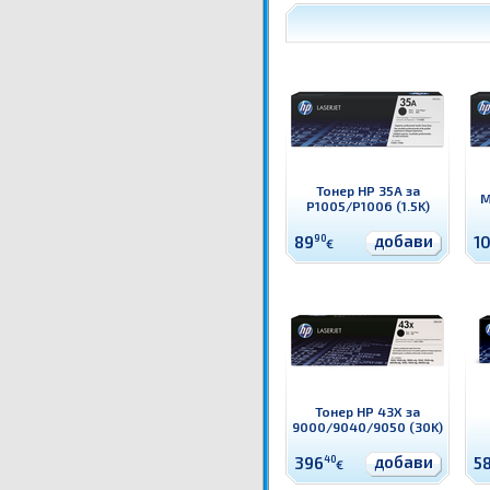
Тонер HP 35A за
M
P1005/P1006 (1.5K)
добави
89
90
10
€
Тонер HP 43X за
9000/9040/9050 (30K)
добави
396
40
5
€