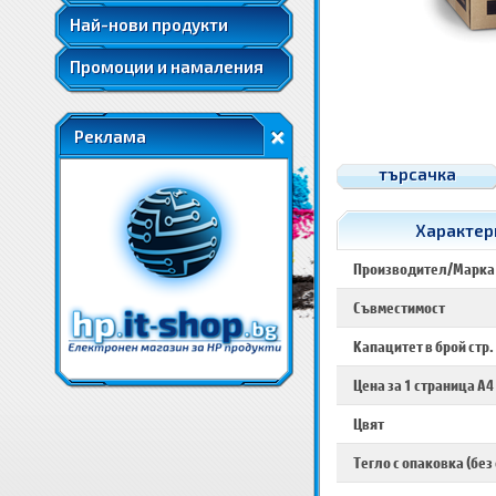
Най-нови продукти
Промоции и намаления
Реклама
търсачка
Характери
Производител/Марка
Съвместимост
Капацитет в брой стр.
Цена за 1 страница A4
Цвят
Тегло с опаковка (без