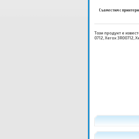
Съвместим с принтери
Този продукт е известе
0712, Xerox 3R00712, X