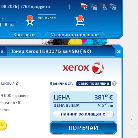
026 | 2763 продукта
продукта
л
|
Вход
Контакти
Условия за ползване
ри
Тонер Xerox 113R00712 за 4510 (19K)
113R00712
Наличност:
само по заявка
19 000 страници
ЦЕНА
381
€
12
Phaser 4510
41
ЦЕНА В ЛЕВА
745
лв
Черен
начини за плащане
6
ПОРЪЧАЙ