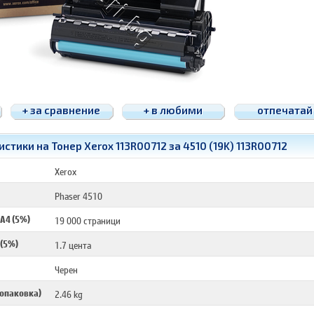
+ за сравнение
+ в любими
отпечатай
стики на Тонер Xerox 113R00712 за 4510 (19K) 113R00712
Xerox
Phaser 4510
 A4 (5%)
19 000 страници
 (5%)
1.7 цента
Черен
 опаковка)
2.46 kg