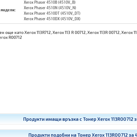
Xerox Phaser 4510B (4510V_B)
Xerox Phaser 4510N (4510V_N)
 модели:
Xerox Phaser 4510DT (4510V_DT)
Xerox Phaser 4510DX (4510V_DX)
н още като Xerox 113R712, Xerox 113 R 00712, Xerox 113R 00712, Xerox 1
erox R00712
Продукти имащи връзка с
Тонер Xerox 113R00712 з
Продукти подобни на
Тонер Xerox 113R00712 за 4