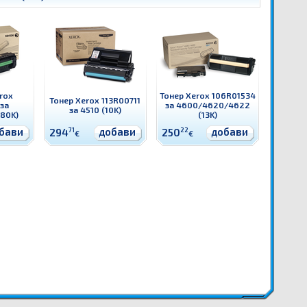
rox
Тонер Xerox 106R01534
Тонер Xerox 113R00711
 за
за 4600/4620/4622
за 4510 (10K)
80K)
(13K)
бави
добави
добави
294
71
250
22
€
€