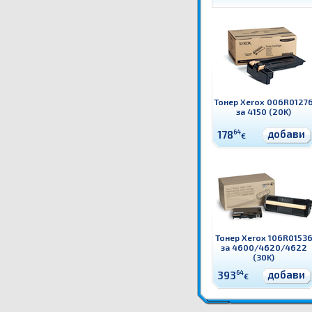
Тонер Xerox 006R0127
за 4150 (20K)
добави
178
64
€
Тонер Xerox 106R0153
за 4600/4620/4622
(30K)
добави
393
64
€