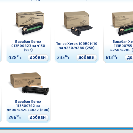
Барабан Xerox
Барабан Xe
6
Тонер Xerox 106R01410
013R00623 за 4150
113R00755
за 4250/4260 (25K)
(55K)
4250/4260 (
добави
добави
до
428
41
235
14
613
50
€
€
€
6
Барабан Xerox
113R00762 за
4600/4620/4622 (80K)
добави
296
50
€