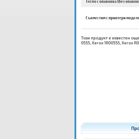
Тегло с опаковка (без опаков
Съвместим с принтери модел
Този продукт е известен още к
0555, Xerox 1R00555, Xerox R
Про