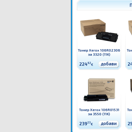
Тонер Xerox 106R02306
То
за 3320 (11K)
добави
224
92
2
€
Тонер Xerox 106R01531
То
за 3550 (11K)
добави
239
23
2
€