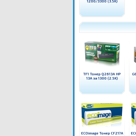
1200/3300 (3.5K)
TF1 Тонер Q2613A HP
G
13A за 1300 (2.5K)
ECOimage Тонер CF217A
EC