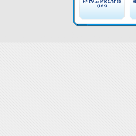
HP 17A за M102/M130
H
(1.6K)
NTC7115X G&G Тонер C7115X HP 15X за 1200/3300 (3.5K) Съвместим с HP консуматив - тонер ка
1200/3300 (3.5K)
NTC7115X G&G Тонер C7115X HP 15X за 1200/3300 (3.5K) цена
NTC7115X G&G Тоне
1200/3300 (3.5K)
NTC7115