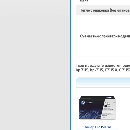
Цвят
Тегло с опаковка (без опаков
Съвместим с принтери модел
Този продукт е известен още ка
hp 7115, hp-7115, C7115 X, C 7115
Тонер HP 15X за