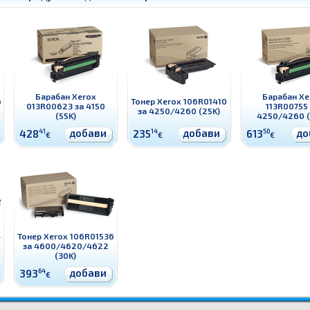
Барабан Xerox
Барабан Xe
6
Тонер Xerox 106R01410
013R00623 за 4150
113R00755
за 4250/4260 (25K)
(55K)
4250/4260 (
добави
добави
до
428
41
235
14
613
50
€
€
€
4
Тонер Xerox 106R01536
за 4600/4620/4622
(30K)
добави
393
64
€