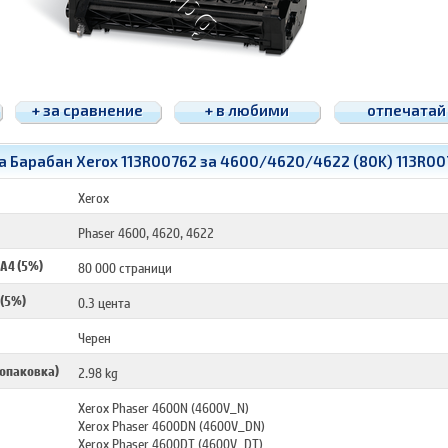
+ за сравнение
+ в любими
отпечатай
а Барабан Xerox 113R00762 за 4600/4620/4622 (80K) 113R00
Xerox
Phaser 4600, 4620, 4622
 A4 (5%)
80 000 страници
 (5%)
0.3 цента
Черен
 опаковка)
2.98 kg
Xerox Phaser 4600N (4600V_N)
Xerox Phaser 4600DN (4600V_DN)
Xerox Phaser 4600DT (4600V_DT)