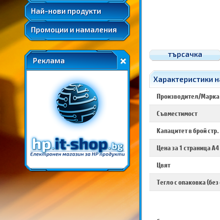
Най-нови продукти
Промоции и намаления
търсачка
Реклама
Характеристики н
Производител/Марка
Съвместимост
Капацитет в брой стр.
Цена за 1 страница A4
Цвят
Тегло с опаковка (без