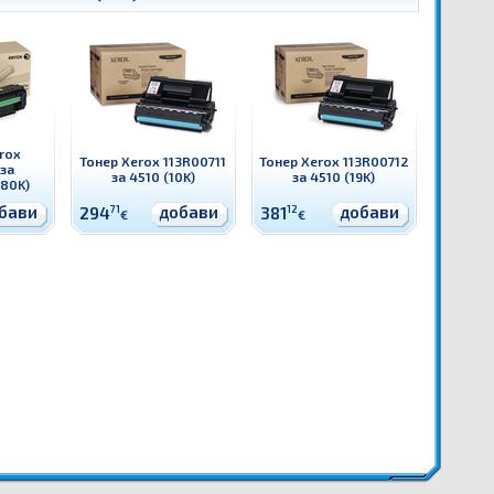
rox
Тонер Xerox 113R00711
Тонер Xerox 113R00712
 за
за 4510 (10K)
за 4510 (19K)
80K)
бави
добави
добави
294
71
381
12
€
€