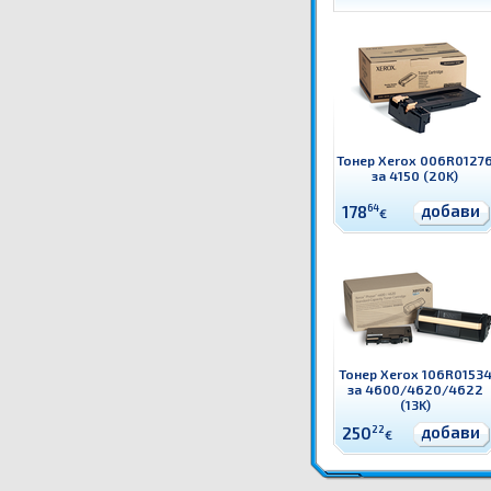
Тонер Xerox 006R0127
за 4150 (20K)
добави
178
64
€
Тонер Xerox 106R0153
за 4600/4620/4622
(13K)
добави
250
22
€