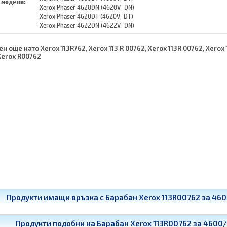
 модели:
Xerox Phaser 4620DN (4620V_DN)
Xerox Phaser 4620DT (4620V_DT)
Xerox Phaser 4622DN (4622V_DN)
н още като Xerox 113R762, Xerox 113 R 00762, Xerox 113R 00762, Xerox 
Xerox R00762
Продукти имащи връзка с
Барабан Xerox 113R00762 за 46
Продукти подобни на
Барабан Xerox 113R00762 за 4600