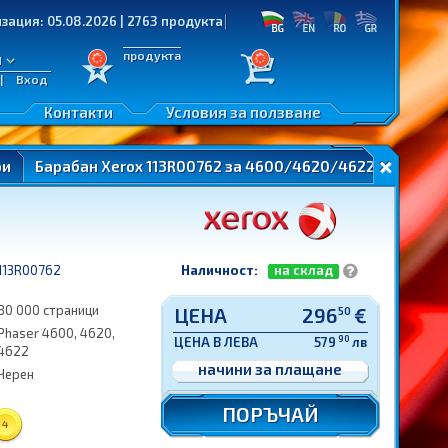
: 05.08.2026 | 2763 продукта
продукта
л
|
Вход
Контакти
Условия за ползване
ри
Барабан Xerox 113R00762 за 4600/4620/4622 (80K)
113R00762
Наличност:
на склад
80 000 страници
ЦЕНА
296
€
50
Phaser 4600, 4620,
90
ЦЕНА В ЛЕВА
579
лв
4622
начини за плащане
Черен
ПОРЪЧАЙ
4